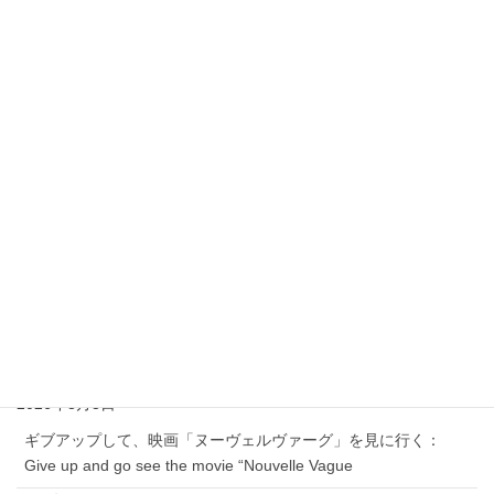
電子ゲーム
ご安心してコメントを下さい！
私を含め閲覧者にはニックネームとコメントしかわから
ず、
コメント者のメールアドレスはわかりません。
最近の投稿
ギブアップして、ゆったりとゲームする：Give up and play
games at my own pace.
2026年8月5日
遂に、当家庭でも、『ワタミ』: Finally, ‘Watami’
2026年8月3日
ギブアップして、映画「ヌーヴェルヴァーグ」を見に行く：
Give up and go see the movie “Nouvelle Vague