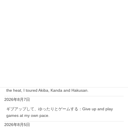
ご安心してコメントを下さい！
私を含め閲覧者にはニックネームとコメントしかわから
ず、
コメント者のメールアドレスはわかりません。
最近の投稿
( 続き：Continued）2026年8月7日 今日は、暑い中、アキバー
神田ー白山を巡る：Today, despite the heat, I toured Akiba,
Kanda and Hakusan.
2026年8月9日
今日は、暑い中、アキバー神田ー白山を巡る：Today, despite
the heat, I toured Akiba, Kanda and Hakusan.
2026年8月7日
ギブアップして、ゆったりとゲームする：Give up and play
games at my own pace.
2026年8月5日