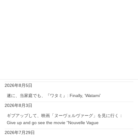
私を含め閲覧者にはニックネームとコメントしかわから
ず、
コメント者のメールアドレスはわかりません。
最近の投稿
今日は、暑い中、アキバー神田ー白山を巡る：Today, despite
the heat, I toured Akiba, Kanda and Hakusan.
2026年8月7日
ギブアップして、ゆったりとゲームする：Give up and play
games at my own pace.
2026年8月5日
遂に、当家庭でも、『ワタミ』: Finally, ‘Watami’
2026年8月3日
ギブアップして、映画「ヌーヴェルヴァーグ」を見に行く：
Give up and go see the movie “Nouvelle Vague
2026年7月29日