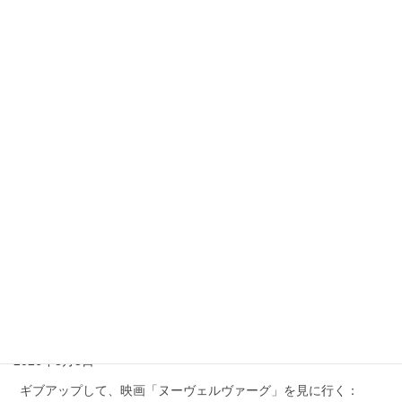
電子ゲーム
ご安心してコメントを下さい！
私を含め閲覧者にはニックネームとコメントしかわから
ず、
コメント者のメールアドレスはわかりません。
最近の投稿
ギブアップして、ゆったりとゲームする：Give up and play
games at my own pace.
2026年8月5日
遂に、当家庭でも、『ワタミ』: Finally, ‘Watami’
2026年8月3日
ギブアップして、映画「ヌーヴェルヴァーグ」を見に行く：