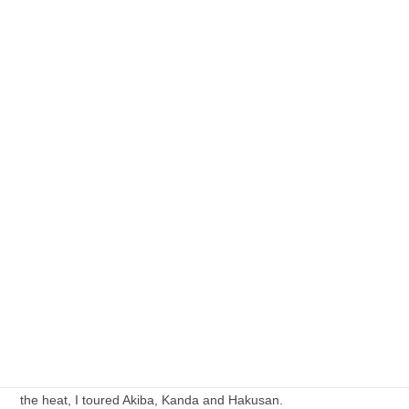
関東
電子ゲーム
ご安心してコメントを下さい！
私を含め閲覧者にはニックネームとコメントしかわから
ず、
コメント者のメールアドレスはわかりません。
最近の投稿
( 続き：Continued）2026年8月7日 今日は、暑い中、アキバー
神田ー白山を巡る：Today, despite the heat, I toured Akiba,
Kanda and Hakusan.
2026年8月9日
今日は、暑い中、アキバー神田ー白山を巡る：Today, despite
the heat, I toured Akiba, Kanda and Hakusan.