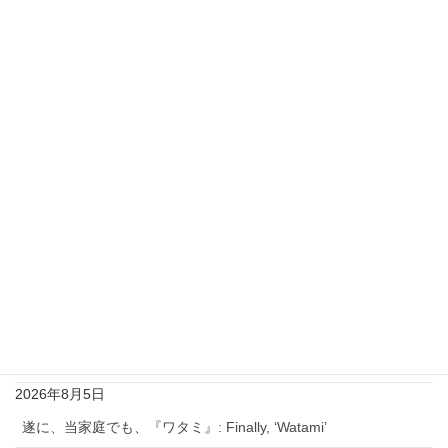
電子ゲーム
ご安心してコメントを下さい！
私を含め閲覧者にはニックネームとコメントしかわから
ず、
コメント者のメールアドレスはわかりません。
最近の投稿
今日は、暑い中、アキバー神田ー白山を巡る：Today, despite
the heat, I toured Akiba, Kanda and Hakusan.
2026年8月7日
ギブアップして、ゆったりとゲームする：Give up and play
games at my own pace.
2026年8月5日
遂に、当家庭でも、『ワタミ』: Finally, ‘Watami’