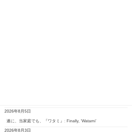
ご安心してコメントを下さい！
私を含め閲覧者にはニックネームとコメントしかわから
ず、
コメント者のメールアドレスはわかりません。
最近の投稿
今日は、暑い中、アキバー神田ー白山を巡る：Today, despite
the heat, I toured Akiba, Kanda and Hakusan.
2026年8月7日
ギブアップして、ゆったりとゲームする：Give up and play
games at my own pace.
2026年8月5日
遂に、当家庭でも、『ワタミ』: Finally, ‘Watami’
2026年8月3日