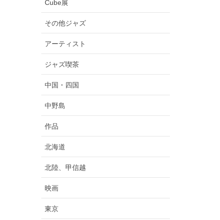
Cube展
その他ジャズ
アーティスト
ジャズ喫茶
中国・四国
中野島
作品
北海道
北陸、甲信越
映画
東京