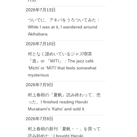
2026年7月13日
ついでに、アキバをうろついてみた：
While I was at it, I wandered around
Akihabara.
2026年7月10日
何となく謎めいているジャズ喫茶
『道』or 『MITI』：The jazz café
‘Michi’ or ‘MITI’ that feels somewhat
mysterious
2026年7月9日
村上春樹の『夏帆』読み終わって、売
った。I finished reading Haruki
Murakami’s ‘Kaho’ and sold it.
2026年7月8日
村上春樹の新刊「夏帆・・」を買って
読み始めた：I bought Haruki