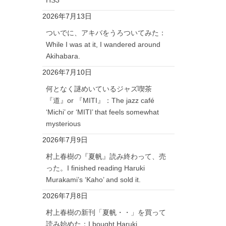
2026年7月13日
ついでに、アキバをうろついてみた：
While I was at it, I wandered around
Akihabara.
2026年7月10日
何となく謎めいているジャズ喫茶
『道』or 『MITI』：The jazz café
‘Michi’ or ‘MITI’ that feels somewhat
mysterious
2026年7月9日
村上春樹の『夏帆』読み終わって、売
った。I finished reading Haruki
Murakami’s ‘Kaho’ and sold it.
2026年7月8日
村上春樹の新刊「夏帆・・」を買って
読み始めた：I bought Haruki