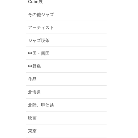
Cube展
その他ジャズ
アーティスト
ジャズ喫茶
中国・四国
中野島
作品
北海道
北陸、甲信越
映画
東京