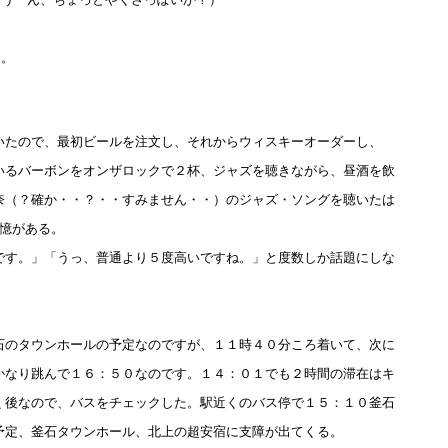
う。
いたので、最初ビールを注文し、それからウィスキーオーダーし、
いるバーボンをオンザロックで２杯、ジャズを聴きながら、昼酒を飲
奈（？確か・・？・・すみません・・）のジャズ・ソングを聴いたは
憶がある。
です。」「うっ、普通より５度高いですね。」と度数しか話題にしな
。
。
石のタウンホールの予定なのですが、１１時４０分ころ着いて、次に
かなり跳んで１６：５０なのです。１４：０１でも２時間の滞在はキ
く後なので、バスをチェックした。駅近くのバス停で１５：１０釜石
予定、釜石タウンホール、北上の超安宿に支障が出てくる。