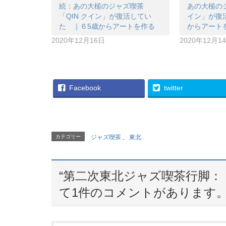
続：あの大槌のジャズ喫茶
あの大槌のジ
「QIN クイン」が復活してい
イン」が復
た ｜６5歳からアートを作る
からアート
2020年12月16日
2020年12月1
Facebook
twitter
カテゴリー
ジャズ喫茶
、
東北
“
第二次東北ジャズ喫茶行脚：
て1件のコメントがあります