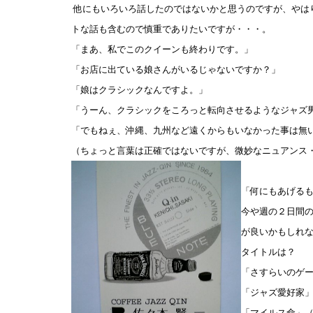
他にもいろいろ話したのではないかと思うのですが、やは
トな話も含むので慎重でありたいですが・・・。
「まあ、私でこのクイーンも終わりです。」
「お店に出ている娘さんがいるじゃないですか？」
「娘はクラシックなんですよ。」
「うーん、クラシックをころっと転向させるようなジャズ
「でもねぇ、沖縄、九州など遠くからもいなかった事は無
（ちょっと言葉は正確ではないですが、微妙なニュアンス
「何にもあげる
今や週の２日間
が良いかもしれ
タイトルは？
「さすらいのゲ
「ジャズ愛好家
「マイルス命」