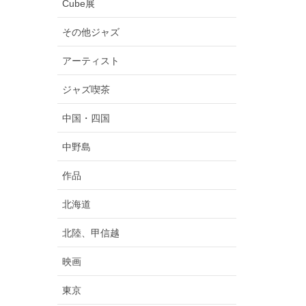
Cube展
その他ジャズ
アーティスト
ジャズ喫茶
中国・四国
中野島
作品
北海道
北陸、甲信越
映画
東京