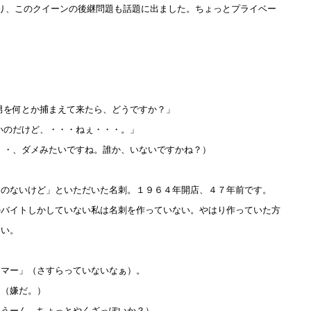
り、このクイーンの後継問題も話題に出ました。ちょっとプライベー
男を何とか捕まえて来たら、どうですか？」
いのだけど、・・・ねぇ・・・。」
・・、ダメみたいですね。誰か、いないですかね？）
ものないけど」といただいた名刺。１９６４年開店、４７年前です。
のバイトしかしていない私は名刺を作っていない。やはり作っていた方
ない。
ーマー」（さすらっていないなぁ）。
」（嫌だ。）
（うーん、ちょっとやくざっぽいか？）