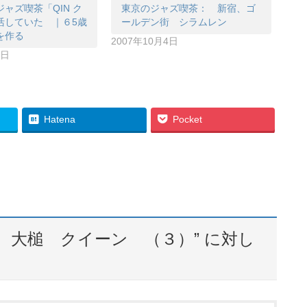
ャズ喫茶「QIN ク
東京のジャズ喫茶： 新宿、ゴ
活していた ｜６5歳
ールデン街 シラムレン
を作る
2007年10月4日
4日
Hatena
Pocket
 大槌 クイーン （３）
” に対し
。