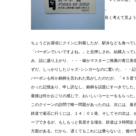
。
良く考えて見よ
ちょうどお昼頃にクインに到着したが、駅弁なども食べて
「バーボンでいいですよね。」と念押しされ、結構入って
み、話に盛り上がり、・・・確かマスターご推薦の青江美
ずだ、しっかりしたジャズ･シンガーなのに驚いた、・・記
バーボンも何か銘柄を言われた気がしたのだが、「４５度
かった記憶あり、申し訳なし、銘柄を話題にすべきでした
最後は何かおごりの感じで、おいしいコーヒーをもらった
このクイーンの訪問で唯一問題があったのは、次には、釜
鉄道で釜石に行くには、１４：０１発、そしてその次は、
ープできるが、もしもっと長居する場合、鉄道は３時間近
方面がある。だから、遅くてもこれには乗らないと、後の