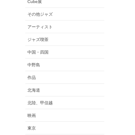
Cube展
その他ジャズ
アーティスト
ジャズ喫茶
中国・四国
中野島
作品
北海道
北陸、甲信越
映画
東京