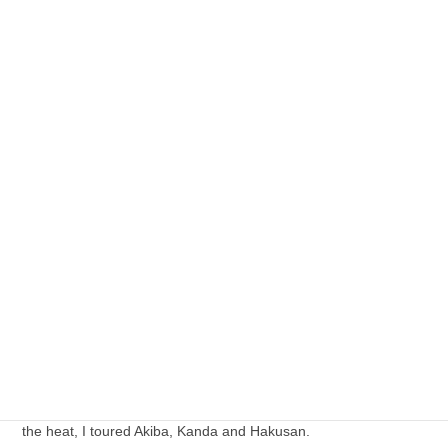
関東
電子ゲーム
ご安心してコメントを下さい！
私を含め閲覧者にはニックネームとコメントしかわから
ず、
コメント者のメールアドレスはわかりません。
最近の投稿
( 続き：Continued）2026年8月7日 今日は、暑い中、アキバー
神田ー白山を巡る：Today, despite the heat, I toured Akiba,
Kanda and Hakusan.
2026年8月9日
今日は、暑い中、アキバー神田ー白山を巡る：Today, despite
the heat, I toured Akiba, Kanda and Hakusan.