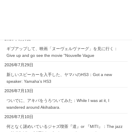
ギブアップして、ゆったりとゲームする：Give up and play
games at my own pace.
2026年8月5日
遂に、当家庭でも、『ワタミ』: Finally, ‘Watami’
2026年8月3日
ギブアップして、映画「ヌーヴェルヴァーグ」を見に行く：
Give up and go see the movie “Nouvelle Vague
2026年7月29日
新しいスピーカーを入手した、ヤマハのHS3：Got a new
speaker: Yamaha’s HS3
2026年7月13日
ついでに、アキバをうろついてみた：While I was at it, I
wandered around Akihabara.
2026年7月10日
何となく謎めいているジャズ喫茶『道』or 『MITI』：The jazz