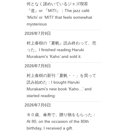
何となく謎めいているジャズ喫茶
『道』or 『MITI』：The jazz café
‘Michi’ or ‘MITI’ that feels somewhat
mysterious
2026年7月9日
村上春樹の『夏帆』読み終わって、売
った。I finished reading Haruki
Murakami’s ‘Kaho’ and sold it.
2026年7月8日
村上春樹の新刊「夏帆・・」を買って
読み始めた：I bought Haruki
Murakami’s new book ‘Kaho…’ and
started reading:
2026年7月6日
８０歳、傘寿で、贈り物をもらった：
At 80, on the occasion of the 80th
birthday, I received a gift.