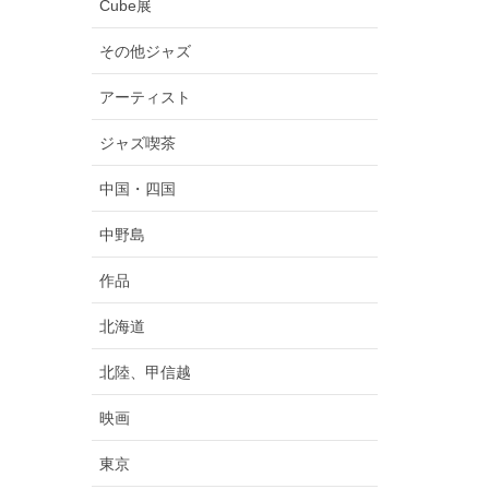
Cube展
その他ジャズ
アーティスト
ジャズ喫茶
中国・四国
中野島
作品
北海道
北陸、甲信越
映画
東京