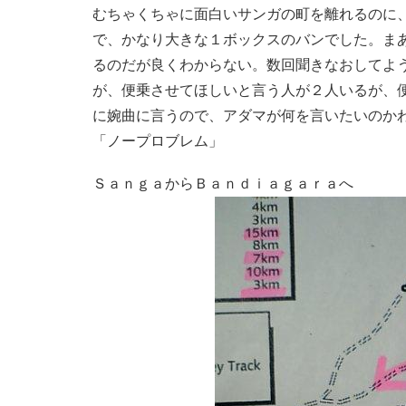
むちゃくちゃに面白いサンガの町を離れるのに
で、かなり大きな１ボックスのバンでした。ま
るのだが良くわからない。数回聞きなおしてよ
が、便乗させてほしいと言う人が２人いるが、
に婉曲に言うので、アダマが何を言いたいのか
「ノープロブレム」
ＳａｎｇａからＢａｎｄｉａｇａｒａへ